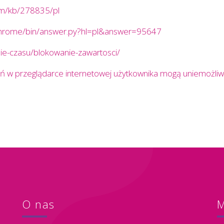
com/kb/278835/pl
chrome/bin/answer.py?hl=pl&answer=95647
nie-czasu/blokowanie-zawartosci/
eń w przeglądarce internetowej użytkownika mogą uniemożliwi
O nas
M