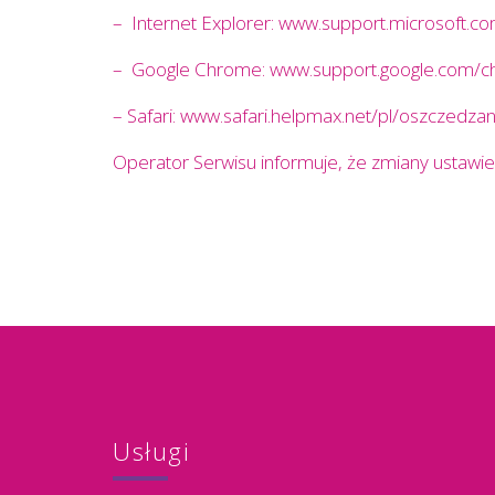
– Internet Explorer:​ ​www.support.microsoft.
– Google Chrome: www.support.google.com/
– Safari: www.safari.helpmax.net/pl/oszczedza
Operator Serwisu informuje, że zmiany ustawi
Usługi