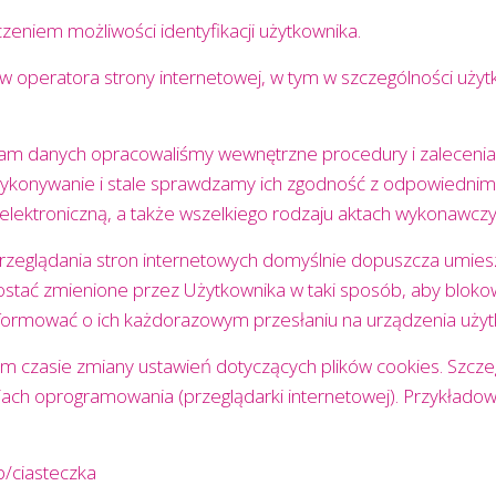
zeniem możliwości identyfikacji użytkownika.
w operatora strony internetowej, w tym w szczególności użyt
am danych opracowaliśmy wewnętrzne procedury i zalecenia,
konywanie i stale sprawdzamy ich zgodność z odpowiednimi
elektroniczną, a także wszelkiego rodzaju aktach wykonawcz
zeglądania stron internetowych domyślnie dopuszcza umiesz
stać zmienione przez Użytkownika w taki sposób, aby bloko
informować o ich każdorazowym przesłaniu na urządzenia użyt
 czasie zmiany ustawień dotyczących plików cookies. Szcze
niach oprogramowania (przeglądarki internetowej). Przykład
kb/ciasteczka