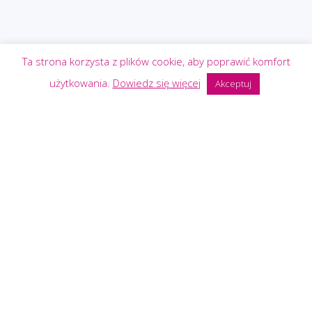
Ta strona korzysta z plików cookie, aby poprawić komfort
użytkowania.
Dowiedz się więcej
Akceptuj
Rozwój oprogramowania
Szukasz oprogramowania spełniającego Twoje
specyficzne potrzeby? Zbudowaliśmy kilkanaście
dedykowanych aplikacji internetowych w różnych